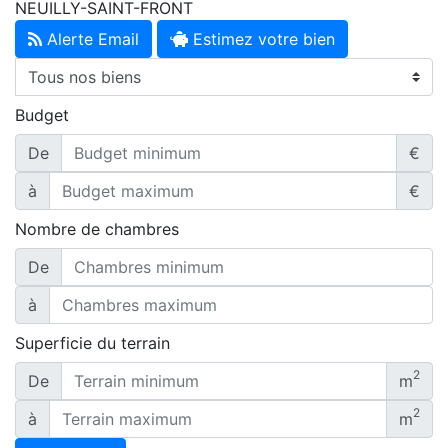
NEUILLY-SAINT-FRONT
Alerte Email
Estimez votre bien
Budget
De
€
à
€
Nombre de chambres
De
à
Superficie du terrain
2
De
m
2
à
m