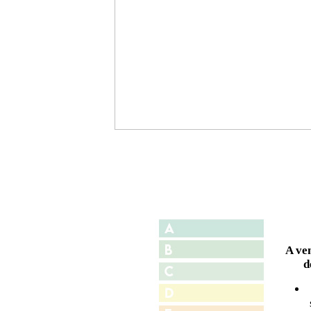
A ve
d